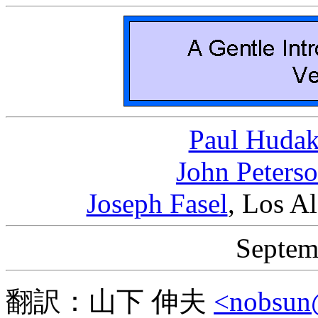
Paul Huda
John Peters
Joseph Fasel
, Los A
Septem
翻訳：山下 伸夫
<nobsun