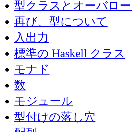
型クラスとオーバロー
再び、型について
入出力
標準の Haskell クラス
モナド
数
モジュール
型付けの落し穴