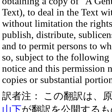
obtaining a copy of "A Gent
Text), to deal in the Text wi
without limitation the right
publish, distribute, sublicen
and to permit persons to wh
so, subject to the followin
notice and this permission n
copies or substantial portion
訳者注： この翻訳は、
山下
が翻訳を公開するも