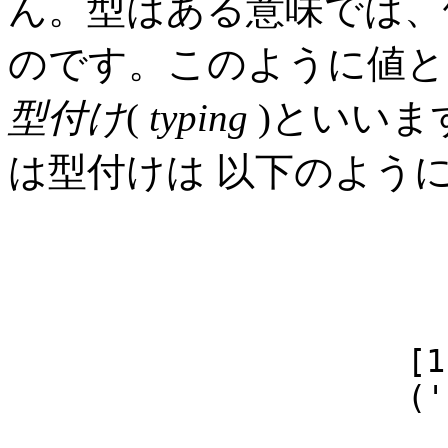
ん。型はある意味では、
のです。このように値と
型付け
(
typing
)といいま
は型付けは 以下のよう
5 :: In
'a' :: 
inc :: Inte
[1,2,3] :: 
('b',4) :: (