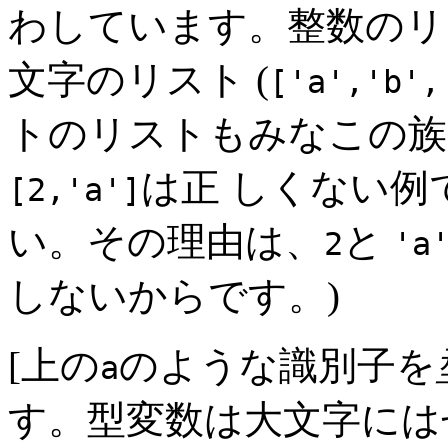
わしています。整数のリ
文字のリスト (
['a','b',
トのリストもみなこの族
は正 しくない
[2,'a']
い。その理由は、
と
2
'a
しないからです。)
[上の
のような識別子を
a
す。型変数は大文字には