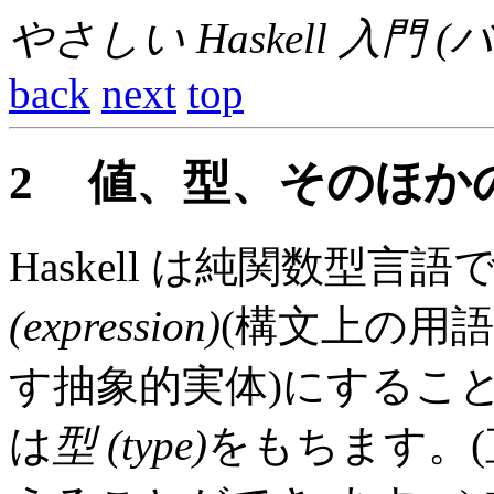
やさしい Haskell 入門 (
back
next
top
2
値、型、そのほか
Haskell は純関数型
(
expression
)
(構文上の用語
す抽象的実体)にするこ
は
型 (
type
)
をもちます。