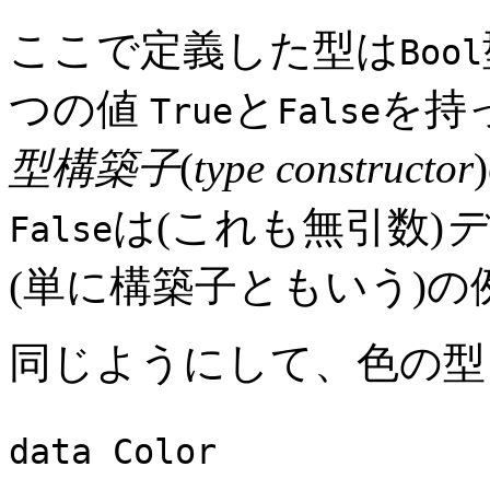
ここで定義した型は
Bool
つの値
と
を持
True
False
型構築子
(
type constructor
は(これも無引数)
デ
False
(単に構築子ともいう)の
同じようにして、色の型
data Color = Red |