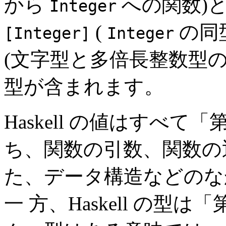
から
への関数)
Integer
(
の同
[Integer]
Integer
(文字型と多倍長整数型
型が含まれます。
Haskell の値はすべ
ち、関数の引数、関数の
た、データ構造などのな
一 方、Haskell の