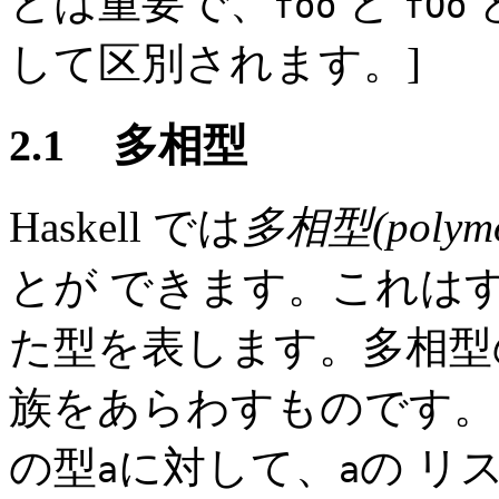
とは重要で、
と
foo
fOo
して区別されます。]
2.1
多相型
Haskell では
多相型(
polym
とが できます。これは
た型を表します。多相型
族をあらわすものです。た
の型
に対して、
の リ
a
a