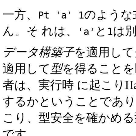
一方、
のような
Pt 'a' 1
ん。そ れは、
と
は
'a'
1
データ構築子
を適用して
適用して
型
を得ることを
者は、実行時 に起こりHa
するかということであり
こり、型安全を確かめる
です。