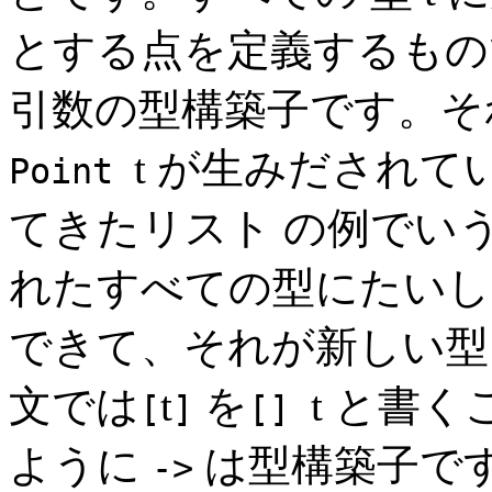
とする点を定義するも
引数の型構築子です。それ
t が生みだされて
Point
てきたリスト の例でい
れたすべての型にたい
できて、それが新しい
文では
t
を
t と書
[
]
[]
ように
は型構築子です。
->