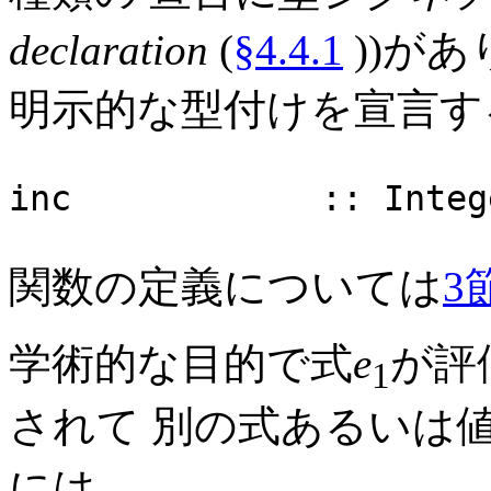
declaration
(
§4.4.1
))が
明示的な型付けを宣言す
inc :: Integer -
関数の定義については
3
学術的な目的で式
e
が評
1
されて 別の式あるいは
には、