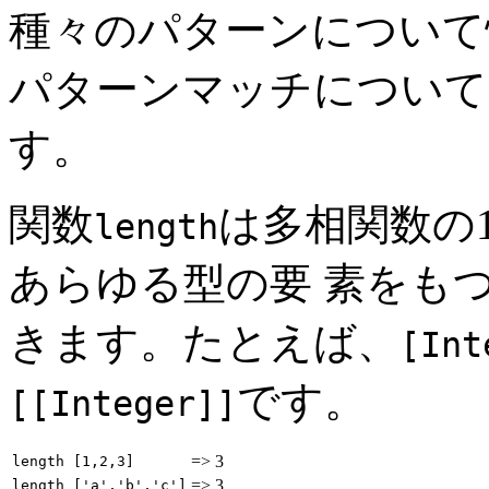
種々のパターンについて
パターンマッチについ
す。
関数
は多相関数の
length
あらゆる型の要 素をも
きます。たとえば、
[Int
です。
[[Integer]]
=>
3
length [1,2,3]
=>
3
length ['a','b','c']