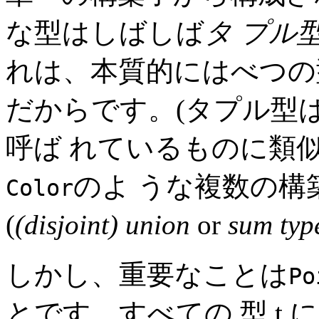
な型はしばしば
タ プル
れは、本質的にはべつの型
だからです。(タプル型
呼ば れているものに類似
のよ うな複数の構
Color
(
(disjoint) union
or
sum typ
しかし、重要なことは
Po
とです。すべての 型 t 