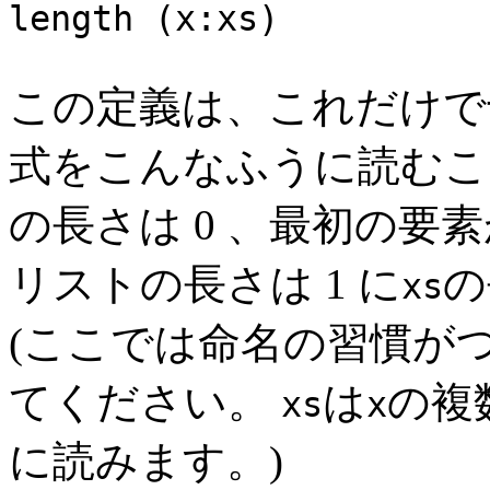
length (x:xs) = 
この定義は、これだけで
式をこんなふうに読むこ
の長さは 0 、最初の要
リストの長さは 1 に
の
xs
(ここでは命名の習慣が
てください。
は
の複
xs
x
に読みます。)