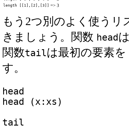
=>
3
length [[1],[2],[3]]
もう2つ別のよく使うリ
きましょう。関数
head
関数
は最初の要素を
tail
す。
head :: [a
head (x:xs) 
tail :: [a]