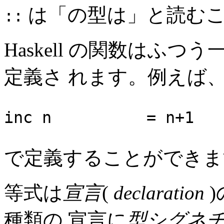
は「の型は」と読む
::
Haskell の関数はふつう
定義さ れます。例えば
inc n = n+1
で定義することができま
等式は
宣言
(
declaration
)
種類の 宣言に
型シグネ