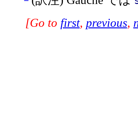
[Go to
first
,
previous
,