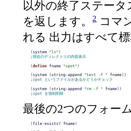
以外の終了ステータ
2
を返します。
コマ
れる 出力はすべて
(
system
"ls"
;現在のディレクトリの内容表示
(
define
fname
"spot"
)

(
system
 (
string-append
"test -f "
fname
;spot というファイルがあるかどうかチェック
(
system
 (
string-append
"rm -f "
fname
;spot を強制削除
最後の2つのフォー
(
file-exists?
fname
)
