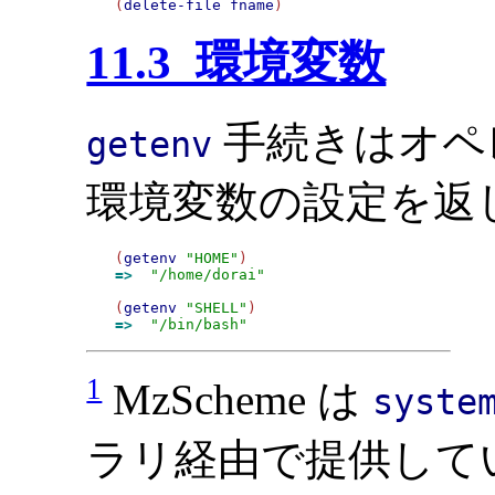
(
delete-file
fname
11.3 環境変数
手続きはオペ
getenv
環境変数の設定を返
(
getenv
"HOME"
=>
"/home/dorai"
(
getenv
"SHELL"
=>
"/bin/bash"
1
MzScheme は
syste
ラリ経由で提供して