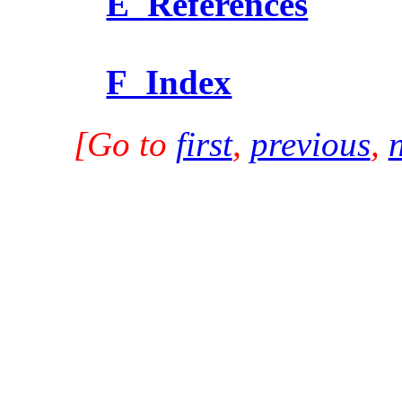
E References
F Index
[Go to
first
,
previous
,