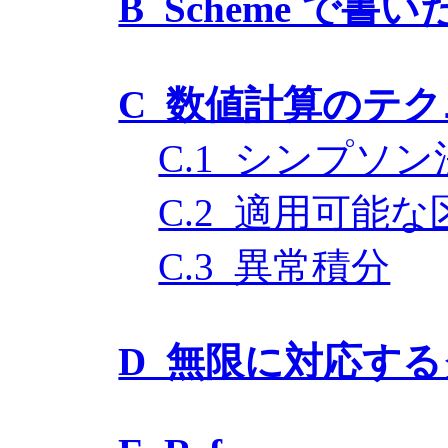
B Scheme で書
C 数値計算のテ
C.1 シンプソン
C.2 適用可能
C.3 異常積分
D 無限に対応す