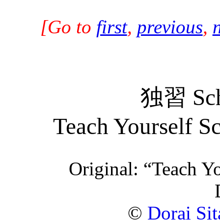
[Go to
first
,
previous
,
独習 Sc
Teach Yourself S
Original: “Teach Y
©
Dorai Si