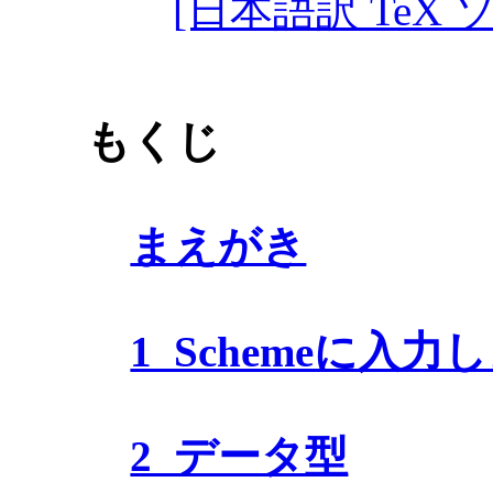
[日本語訳 TeX
もくじ
まえがき
1 Schemeに入力
2 データ型