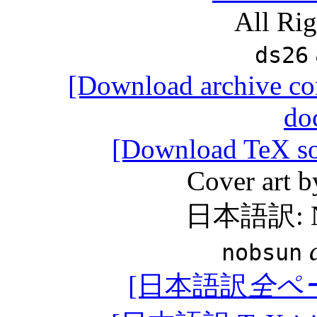
All Rig
ds26
[Download archive co
do
[Download TeX sou
Cover art 
日本語訳: No
nobsun
[日本語訳
全ペ