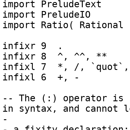
import PreludeText
import PreludeIO
import Ratio( Rational 
infixr 9 .
infixr 8 ^, ^^, **
infixl 7 *, /, `quot`,
infixl 6 +, -
-- The (:) operator is 
in syntax, and cannot l
-
- a fixity declaration;