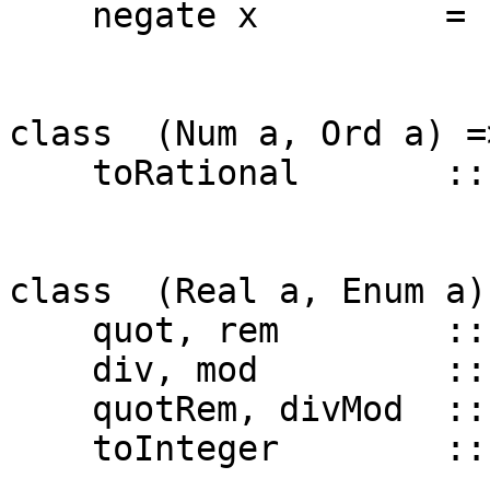
negate x = 0
class (Num a, Ord a) 
toRational :: a 
class (Real a, Enum a)
quot, rem :: a
div, mod :: a -
quotRem, divMod :: a
toInteger :: a -