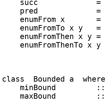
succ = toEnum 
pred = toEnum . 
enumFrom x = map t
enumFromTo x y = map
enumFromThen x y = ma
enumFromThenTo x y
map toEnum [fro
class Bounded a where
minBound :: 
maxBound :: 