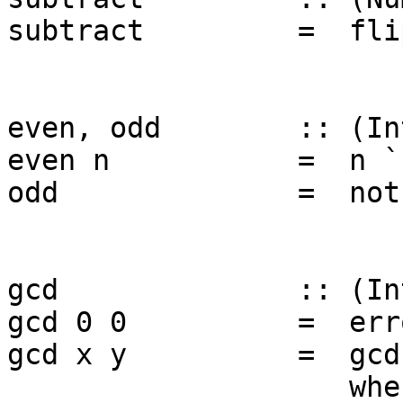
subtract = flip
even, odd :: (Integ
even n = n `rem
odd = not . 
gcd :: (Integral
gcd 0 0 = error "Pr
gcd x y = gcd' (a
where gcd'