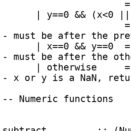
= -atan2 
| y==0 && (x<0 || i
= pi
- must be after the pre
| x==0 && y==0
- must be after the oth
| otherwise = x
- x or y is a NaN, retu
-- Numeric functions
subtract :: (Num a