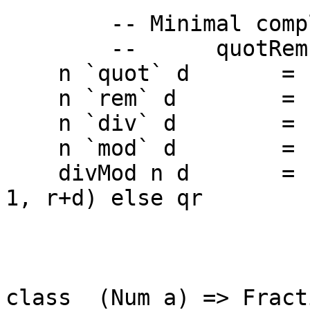
-- Minimal complet
-- quotRem, to
n `quot` d = q wh
n `rem` d = r whe
n `div` d = q whe
n `mod` d = r whe
divMod n d = if si
1, r+d) else qr
where qr@(q,
class (Num a) => Frac