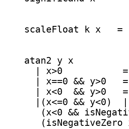
where (m,_) 
scaleFloat k x = en
where (m,n) 
atan2 y x
| x>0 = ata
| x==0 && y>0 =
| x<0 && y>0 = p
|(x<=0 && y<0) |
(x<0 && isNegative
(isNegativeZero x &