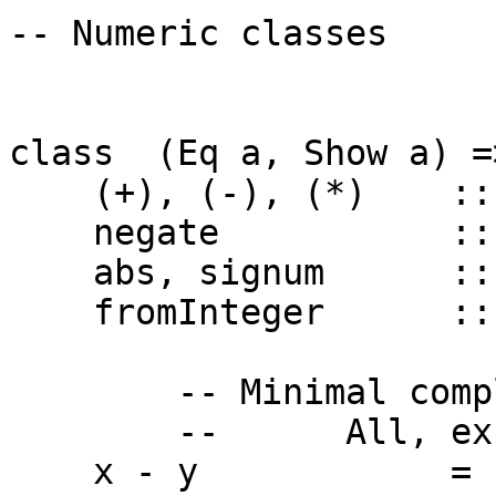
-- Numeric classes
class (Eq a, Show a) 
(+), (-), (*) :: a
negate :: a 
abs, signum :: a
fromInteger :: In
-- Minimal complet
-- All, except 
x - y = x + 