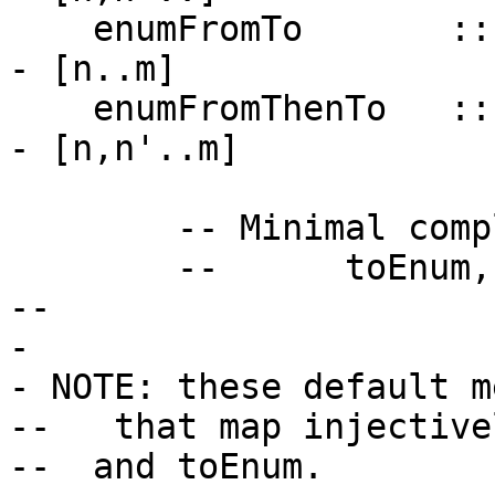
enumFromTo :: 
- [n..m]
enumFromThenTo :: a
- [n,n'..m]
-- Minimal complet
-- toEnum, fr
--
-
- NOTE: these default m
-- that map injectivel
-- and toEnum.