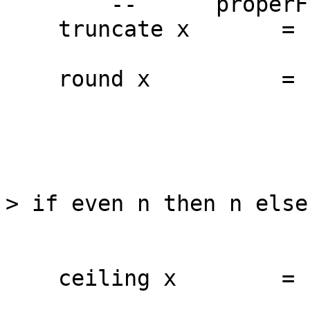
-- properFrac
truncate x = m whe
round x = let (n
m = if r < 
in case sign
-1 -
0
> if even n then n else
1 -
ceiling x = if r 
where (n,r) 