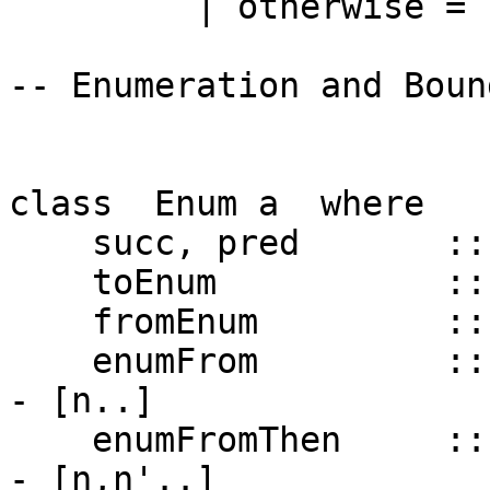
| otherwise =
-- Enumeration and Boun
class Enum a where
succ, pred :: a
toEnum :: Int
fromEnum :: a 
enumFrom ::
- [n..]
enumFromThen ::
- [n,n'..]