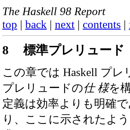
The Haskell 98 Report
top
|
back
|
next
|
contents
|
8
標準プレリュード
この章では Haskell
プレリュードの
仕 様
を
定義は効率よりも明確で
り、ここに示されたよう