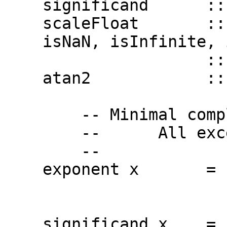
significand :: a
scaleFloat :: In
isNaN, isInfinite, is
:: a -> 
atan2 :: a ->
-- Minimal complet
-- All except ex
-- scaleFl
exponent x = if m =
where (m,n) 
significand x = enc