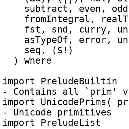
subtract, even, odd,
fromIntegral, realT
fst, snd, curry, uncu
asTypeOf, error, und
seq, ($!)
) where
import Prelu
- Contains all `prim' v
import UnicodePrims( p
- Unicode primitives
import PreludeList