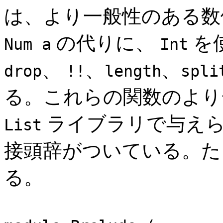
は、より一般性のある
の代りに、
を
Num a
Int
、
、
、
drop
!!
length
spli
る。これらの関数のより
ライブラリで与えら
List
接頭辞がついている。た
る。