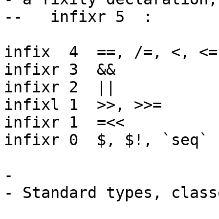
-- infixr 5 :
infix 4 ==, /=, <, <=
infixr 3 &&
infixr 2 ||
infixl 1 >>, >>=
infixr 1 =<<
infixr 0 $, $!, `seq`
-
- Standard types, class