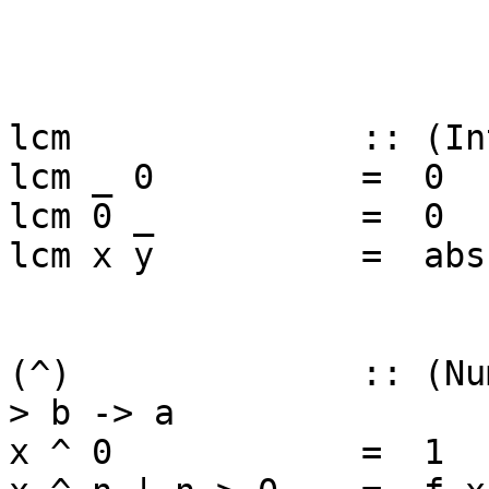
gcd' x y = 
lcm :: (Integral
lcm _ 0 = 0
lcm 0 _ = 0
lcm x y = abs ((x 
(^) :: (Num a, I
> b -> a
x ^ 0 = 1