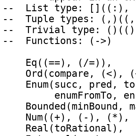
-- List type: []((:), 
-- Tuple types: (,)((,
-- Trivial type: ()(()
-- Functions: (->)
Eq((==), (/=)),
Ord(compare, (<), (<=
Enum(succ, pred, toEn
enumFromTo, enumF
Bounded(minBound, ma
Num((+), (-), (*), ne
Real(toRational),