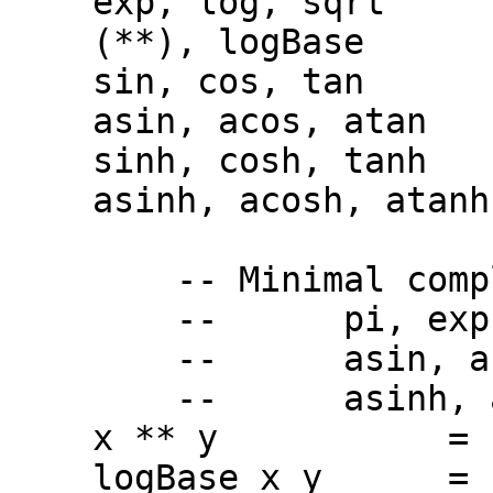
exp, log, sqrt :
(**), logBase :: 
sin, cos, tan ::
asin, acos, atan :
sinh, cosh, tanh :
asinh, acosh, atanh 
-- Minimal complet
-- pi, exp, log, 
-- asin, acos
-- asinh, acos
x ** y = exp (
logBase x y = lo