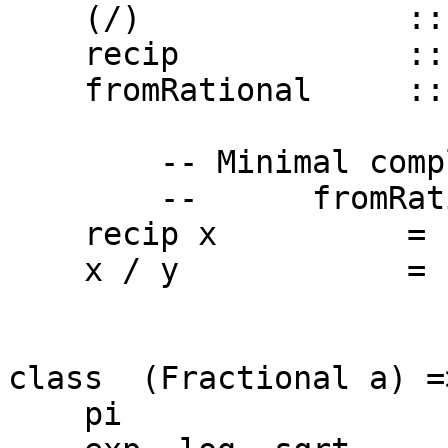
(/) :: a ->
recip :: a 
fromRational :: Ra
-- Minimal complet
-- fromRational 
recip x = 1
x / y = x * 
class (Fractional a) =
pi ::