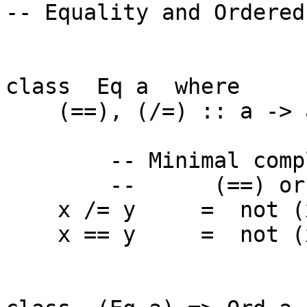
-- Equality and Ordered
class Eq a where
(==), (/=) :: a -> a
-- Minimal complet
-- (==) or (
x /= y = not (x 
x == y = not (x 