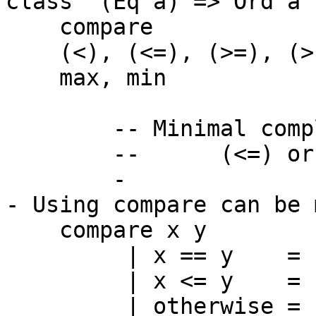
class (Eq a) => Ord a
compare :: a -
(<), (<=), (>=), (>)
max, min :: a
-- Minimal complet
-- (<=) or co
-
- Using compare can be 
compare x y
| x == y = 
| x <= y = 
| otherwise = 