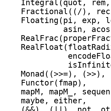
Integral(quot, rem, d
Fractional((/), reci
Floating(pi, exp, log
asin, acos, atan, 
RealFrac(properFracti
RealFloat(floatRadix,
encodeFloat, expon
isInfinite, isDeno
Monad((>>=), (>>), r
Functor(fmap),
mapM, mapM_, sequenc
maybe, either,
(&&), (||), not, oth