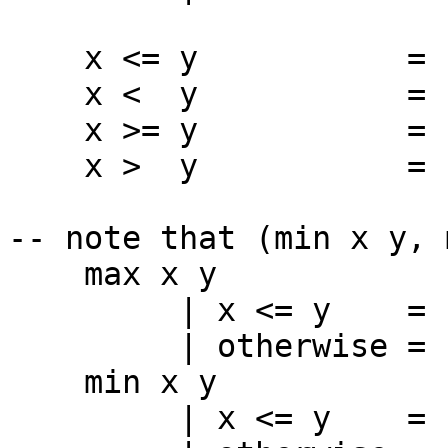
x <= y = compa
x < y = compar
x >= y = compa
x > y = compar
-- note that (min x y, 
max x y
| x <= y = 
| otherwise =
min x y
| x <= y = 