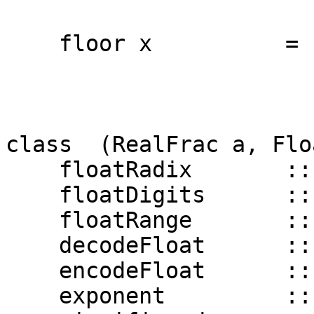
floor x = if r <
where (n,r) 
class (RealFrac a, Flo
floatRadix :: a 
floatDigits :: a
floatRange :: a -
decodeFloat :: a -
encodeFloat :: Int
exponent :: a 