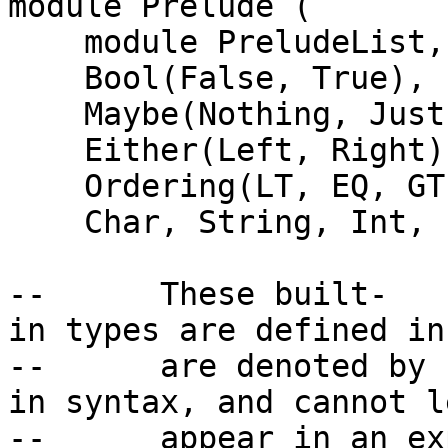
module Prelude (
module PreludeList, m
Bool(False, True),
Maybe(Nothing, Just
Either(Left, Right)
Ordering(LT, EQ, GT
Char, String, Int, In
-- These built-
in types are defined in
-- are denoted by b
in syntax, and cannot l
-- appear in an exp