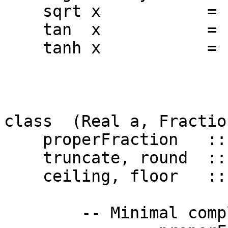
sqrt x = x *
tan x = sin 
tanh x = sinh 
class (Real a, Fractio
properFraction :: (I
truncate, round :: (
ceiling, floor :: (I
-- Minimal complet