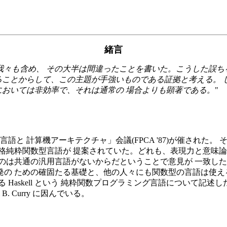
緒言
々も含め、 その大半は間違ったことを書いた。こうした誤ち
ることからして、この主題が手強いものである証拠と考える。 
においては非効率で、それは通常の 場合よりも顕著である。
"
言語と 計算機アーキテクチャ」会議(FPCA '87)が催され
非正格純粋関数型言語が 提案されていた。どれも、表現力と意味
のは共通の汎用言語がないからだということで意見が 一致した
の ための確固たる基礎と、他の人々にも関数型の言語は使え
Haskell という 純粋関数プログラミング言語について記
. Curry に因んでいる。