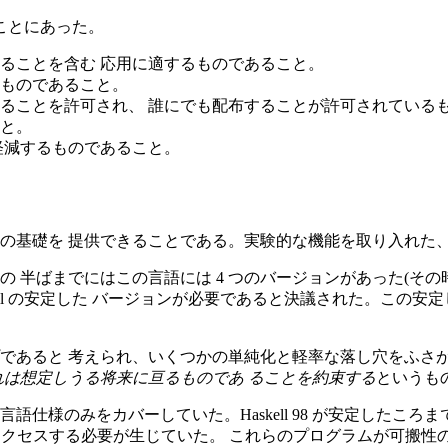
ことにあった。
ることを含む 応用に適するものであること。
ものであること。
ることを許可され、 誰にでも配布することが許可されている
と。
軽減するものであること。
究のための基礎を 提供できることである。実験的な機能を取り入れ
の 半ばまでにはこの言語には 4 つのバージョンがあった(その時点で 
Haskell の安定した バージョンが必要であると決議された。
ーなバージョンアップであると 考えられ、いくつかの単純化と軽率な落し
し、それは想定しうる将来に亘るものであ ることを約束する
というも
言語仕様のみをカバーしていた。Haskell 98 が安定したこ
アクセスする必要が生じていた。 これらのプログラムが可搬性