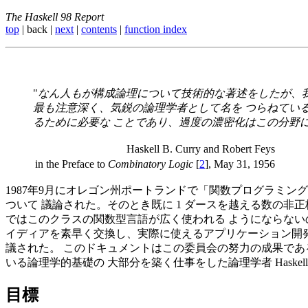
The Haskell 98 Report
top
| back |
next
|
contents
|
function index
"
なん人もが構成論理について技術的な著述をしたが、我
最も注意深く、気鋭の論理学者として名を つらねてい
るために必要な ことであり、過度の濃密化はこの分野
Haskell B. Curry and Robert Feys
in the Preface to
Combinatory Logic
[
2
], May 31, 1956
1987年9月にオレゴン州ポートランドで「関数プログラミング
ついて 議論された。そのとき既に 1 ダースを越える数の
ではこのクラスの関数型言語が広く使われる ようにならない
イディアを素早く交換し、実際に使えるアプリケーション開発
議された。 このドキュメントはこの委員会の努力の成果である 
いる論理学的基礎の 大部分を築く仕事をした論理学者 Haskell B
目標