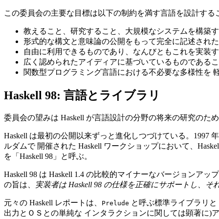
この委員会の主要な目標は以下の制約を満す言語を設計する
教えること、研究すること、大規模なシステムを構築す
形式的な構文と意味論の公開をもって完全に記述された
自由に利用できるものであり、なんびともこれを実装す
広く認められたアイディアに基づいているものであるこ
関数型プログラミング言語における不必要な多様性を 
Haskell 98: 言語とライブラリ
委員会の望みは Haskell が言語設計の分野の将来の研
Haskell は最初の公開以来ずっと進化しつづけている。1997 年
ルダムで 開催された Haskell ワークショップにおいて、
を「Haskell 98」と呼ぶ。
Haskell 98 は Haskell 1.4 の比較的マイナ
の旨は、
実装者は Haskell 98 の仕様を正確にサポート
元々の Haskell レポートは、
と呼ぶ標準ライブラリと 
Prelude
出力とＯＳとの単純な インタラクションに関しては顕著に)