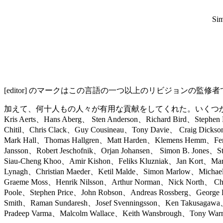
Sim
[editor] のマークはこの言語の一つ以上のリビジョンの監修
加えて、何十人もの人々が有用な貢献をしてくれた。いくつか
Kris Aerts、Hans Aberg、 Sten Anderson、Richard Bird、Stephen
Chitil、Chris Clack、Guy Cousineau、Tony Davie、 Craig Dickso
Mark Hall、Thomas Hallgren、Matt Harden、Klemens Hemm、Ferg
Jansson、Robert Jeschofnik、Orjan Johansen、 Simon B. Jones、S
Siau-Cheng Khoo、Amir Kishon、Feliks Kluzniak、Jan Kort、Marc
Lynagh、Christian Maeder、Ketil Malde、Simon Marlow、Micha
Graeme Moss、Henrik Nilsson、Arthur Norman、Nick North、 Chri
Poole、Stephen Price、John Robson、Andreas Rossberg、George Ru
Smith、Raman Sundaresh、Josef Svenningsson、Ken Takusagaw
Pradeep Varma、Malcolm Wallace、Keith Wansbrough、Tony Warn