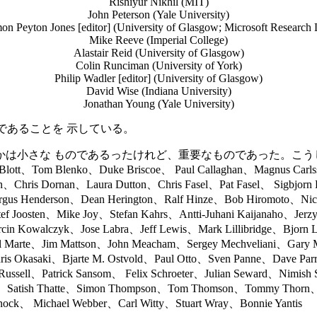
Rishiyur Nikhil (MIT)
John Peterson (Yale University)
on Peyton Jones [editor] (University of Glasgow; Microsoft Research 
Mike Reeve (Imperial College)
Alastair Reid (University of Glasgow)
Colin Runciman (University of York)
Philip Wadler [editor] (University of Glasgow)
David Wise (Indiana University)
Jonathan Young (Yale University)
者であることを 示している。
は小さな ものであるったけれど、重要なものであった。こう
 Blott、Tom Blenko、Duke Briscoe、 Paul Callaghan、Magnus Carls
n、Chris Dornan、Laura Dutton、Chris Fasel、Pat Fasel、 Sigbjor
us Henderson、Dean Herington、Ralf Hinze、Bob Hiromoto、Nic 
tef Joosten、Mike Joy、Stefan Kahrs、Antti-Juhani Kaijanaho、Je
in Kowalczyk、Jose Labra、Jeff Lewis、Mark Lillibridge、Bjorn 
el Marte、Jim Mattson、John Meacham、Sergey Mechveliani、Gar
s Okasaki、Bjarte M. Ostvold、Paul Otto、Sven Panne、Dave Parr
ssell、Patrick Sansom、 Felix Schroeter、Julian Seward、Nimish S
a、Satish Thatte、Simon Thompson、Tom Thomson、Tommy Thorn、
ock、 Michael Webber、Carl Witty、Stuart Wray、Bonnie Yantis