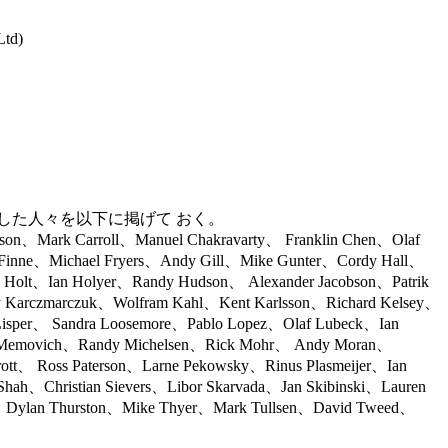
Ltd)
した人々を以下に掲げて おく。
son、Mark Carroll、Manuel Chakravarty、 Franklin Chen、Olaf
n Finne、Michael Fryers、Andy Gill、Mike Gunter、Cordy Hall、
Holt、Ian Holyer、Randy Hudson、 Alexander Jacobson、Patrik
rzy Karczmarczuk、Wolfram Kahl、Kent Karlsson、Richard Kelsey、
Lisper、 Sandra Loosemore、Pablo Lopez、Olaf Lubeck、Ian
y Memovich、Randy Michelsen、Rick Mohr、 Andy Moran、
ott、 Ross Paterson、Larne Pekowsky、Rinus Plasmeijer、Ian
hah、Christian Sievers、Libor Skarvada、Jan Skibinski、Lauren
Dylan Thurston、Mike Thyer、Mark Tullsen、David Tweed、