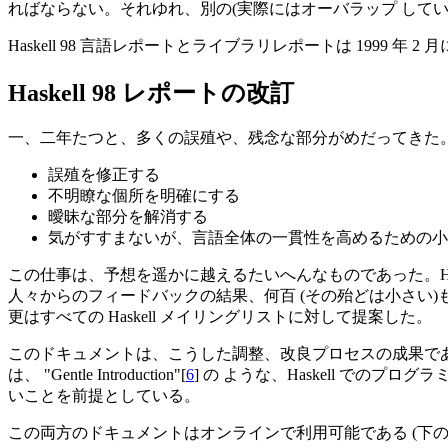
ればならない。それゆれ、別の(実際にはオーバラップ していたが
Haskell 98 言語レポートとライブラリレポートは 1999 年 2
Haskell 98 レポートの改訂
一、二年たつと、多くの誤殖や、残念な部分がめだってきた
誤殖を修正する
不明瞭な個所を明確にする
曖昧な部分を解消する
気がすすまないが、言語全体の一貫性を高めるための小
この仕事は、予想を遥かに越えるたいへんなものであった。Ha
人々からのフィードバックの結果、何百 (その殆どは小さい)も
更はすべての Haskell メイリングリストに対して提案した。
このドキュメントは、こうした調整、改良プロセスの成果である。
は、 "Gentle Introduction"[
6
] の ような、Haskell でのプ
いことを前提としている。
この両方のドキュメントはオンラインで利用可能である (下の「Ha