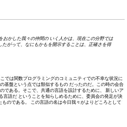
をおかした我々の仲間の いく人かは、現在この分野では
したがって、なにもかもを開示することは、正確さを得
た。 そこでは関数プログラミングのコミュニティでの不幸な状況に
論の基盤という点では類似するもの だったのだ。この時の会合
のである。そこで、共通の言語を設計するために、 新しいア
る言語だ ということを知らしめるために、委員会の発足が決
述したものである。 この言語の名は今日我々がよりどころとして