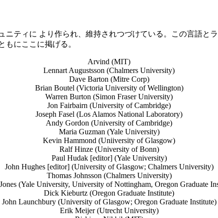
なコミュニティに より作られ、維持されつづけている。この言語
ともにここに掲げる。
Arvind (MIT)
Lennart Augustsson (Chalmers University)
Dave Barton (Mitre Corp)
Brian Boutel (Victoria University of Wellington)
Warren Burton (Simon Fraser University)
Jon Fairbairn (University of Cambridge)
Joseph Fasel (Los Alamos National Laboratory)
Andy Gordon (University of Cambridge)
Maria Guzman (Yale University)
Kevin Hammond (Uniiversity of Glasgow)
Ralf Hinze (University of Bonn)
Paul Hudak [editor] (Yale University)
John Hughes [editor] (University of Glasgow; Chalmers University)
Thomas Johnsson (Chalmers University)
ones (Yale University, University of Nottingham, Oregon Graduate Ins
Dick Kieburtz (Oregon Graduate Institute)
John Launchbury (University of Glasgow; Oregon Graduate Institute)
Erik Meijer (Utrecht University)