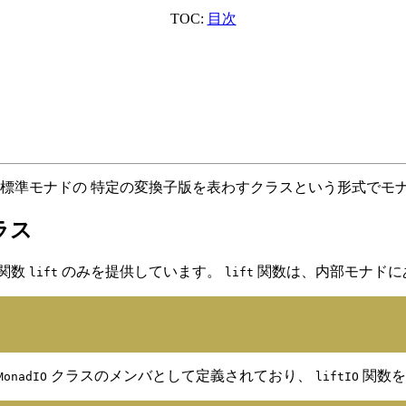
TOC:
目次
すクラスと標準モナドの 特定の変換子版を表わすクラスという形式
クラス
関数
のみを提供しています。
関数は、内部モナドに
lift
lift
クラスのメンバとして定義されており、
関数を
MonadIO
liftIO