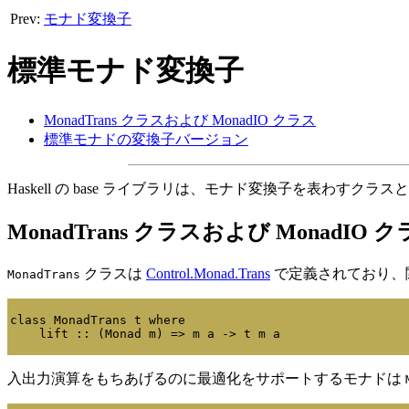
Prev:
モナド変換子
標準モナド変換子
MonadTrans クラスおよび MonadIO クラス
標準モナドの変換子バージョン
Haskell の base ライブラリは、モナド変換子を表わ
MonadTrans クラスおよび MonadIO 
クラスは
Control.Monad.Trans
で定義されており、
MonadTrans
class MonadTrans t where

入出力演算をもちあげるのに最適化をサポートするモナドは