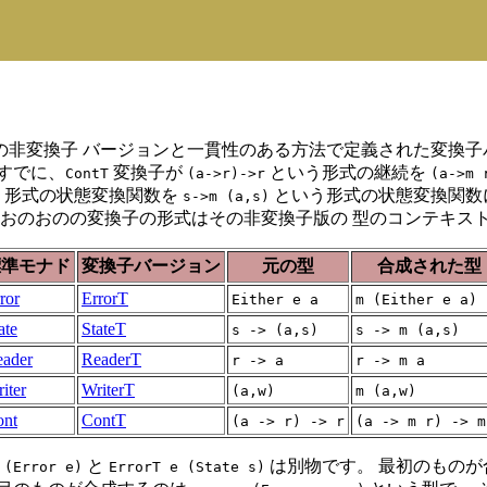
非変換子 バージョンと一貫性のある方法で定義された変換子
すでに、
変換子が
という形式の継続を
ContT
(a->r)->r
(a->m 
う形式の状態変換関数を
という形式の状態変換関数
s->m (a,s)
 おのおのの変換子の形式はその非変換子版の 型のコンテキス
標準モナド
変換子バージョン
元の型
合成された型
ror
ErrorT
Either e a
m (Either e a)
ate
StateT
s -> (a,s)
s -> m (a,s)
ader
ReaderT
r -> a
r -> m a
iter
WriterT
(a,w)
m (a,w)
ont
ContT
(a -> r) -> r
(a -> m r) -> m
と
は別物です。 最初のもの
 (Error e)
ErrorT e (State s)