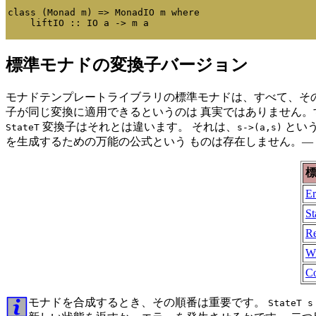
class (Monad m) => MonadIO m where

標準モナドの変換子バージョン
モナドテンプレートライブラリの標準モナドは、すべて、その
子が同じ変換に適用できるというのは 真実ではありません。
変換子はそれとは違います。 それは、
とい
StateT
s->(a,s)
を生成するための万能の公式という ものは存在しません。—
Er
St
Re
Wr
C
モナドを合成するとき、その順番は重要です。
StateT s