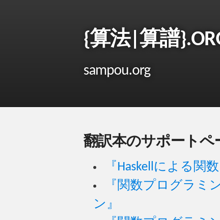
{算法|算譜}.OR
sampou.org
翻訳本のサポートペ
『Haskellによ
『関数プログラミン
ン』