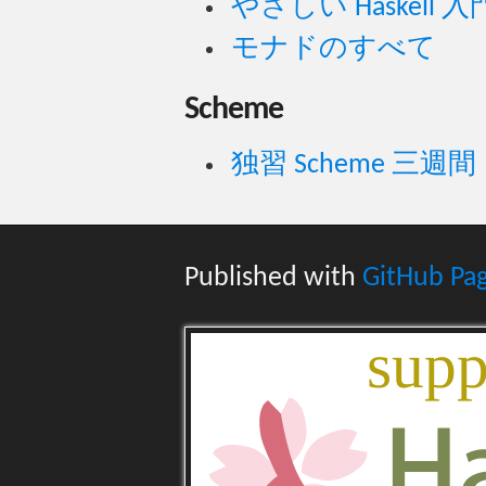
やさしい Haskell 
モナドのすべて
Scheme
独習 Scheme 三週間
Published with
GitHub Pa